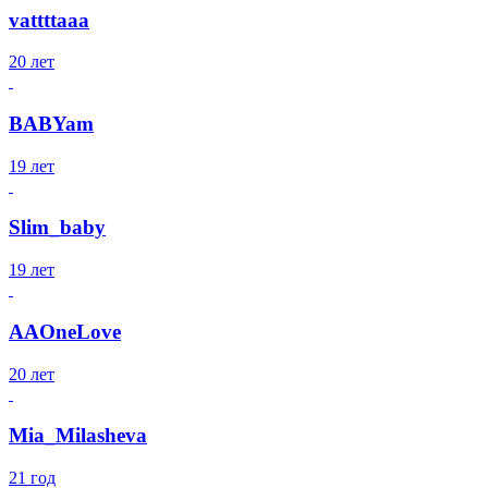
vattttaaa
20 лет
BABYam
19 лет
Slim_baby
19 лет
AAOneLove
20 лет
Mia_Milasheva
21 год