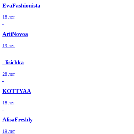
EvaFashionista
18 лет
AriiNovoa
19 лет
_lisichka
28 лет
KOTTYAA
18 лет
AlisaFreshly
19 лет