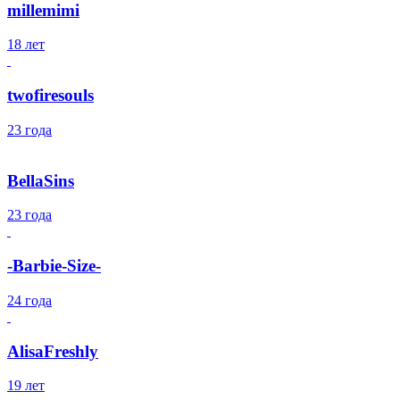
millemimi
18 лет
twofiresouls
23 года
BellaSins
23 года
-Barbie-Size-
24 года
AlisaFreshly
19 лет